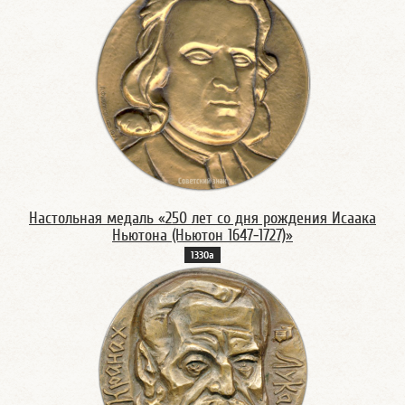
Настольная медаль «250 лет со дня рождения Исаака
Ньютона (Ньютон 1647-1727)»
1330а